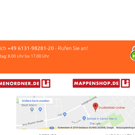
lich
+49 6131-98281-20
- Rufen Sie an!
tag: 8.00 Uhr bis 17.00 Uhr