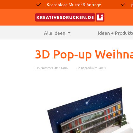
Kostenlose Muster & Anfrage
Alle Ideen
(current)
Ideen + Produkt
3D Pop-up Weihna
IDS Nummer: #111406
Basisprodukte: 4097