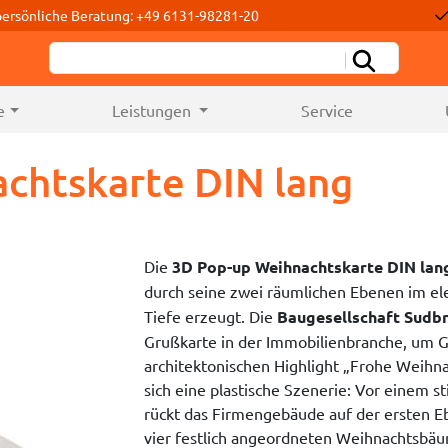
persönliche Beratung: +49 6131-98281-20
e
Leistungen
Service
chtskarte DIN lang
Die
3D Pop-up Weihnachtskarte DIN lan
durch seine zwei räumlichen Ebenen im e
Tiefe erzeugt. Die
Baugesellschaft Sudb
Grußkarte in der Immobilienbranche, um 
architektonischen Highlight „Frohe Weihn
sich eine plastische Szenerie: Vor einem
rückt das Firmengebäude auf der ersten Eb
vier festlich angeordneten Weihnachtsbäum