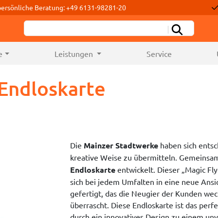
persönliche Beratung: +49 6131-98281-20
e
Leistungen
Service
Endloskarte
Die
Mainzer Stadtwerke
haben sich entsc
kreative Weise zu übermitteln. Gemeinsam
Endloskarte
entwickelt. Dieser „Magic Fl
sich bei jedem Umfalten in eine neue Ansi
gefertigt, das die Neugier der Kunden we
überrascht. Diese Endloskarte ist das perfe
durch ein innovatives Design zu einem unve