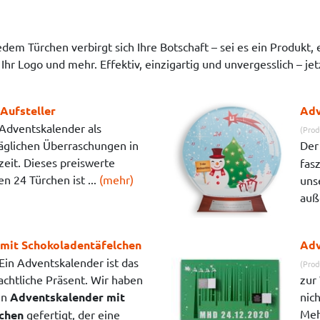
dem Türchen verbirgt sich Ihre Botschaft – sei es ein Produkt, 
 Ihr Logo und mehr. Effektiv, einzigartig und unvergesslich – je
Aufsteller
Adv
Adventskalender als
(Prod
 täglichen Überraschungen in
De
eit. Dieses preiswerte
fas
n 24 Türchen ist ...
(mehr)
uns
auß
mit Schokoladentäfelchen
Adv
Ein Adventskalender ist das
(Prod
chtliche Präsent. Wir haben
zur
en
Adventskalender mit
nic
Meh
chen
gefertigt, der eine