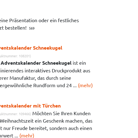
eine Präsentation oder ein festliches
tzt bestellen!
569
entskalender Schneekugel
uktnummer: 108201)
r
Adventskalender Schneekugel
ist ein
zinierendes interaktives Druckprodukt aus
erer Manufaktur, das durch seine
ergewöhnliche Rundform und 24 ...
(mehr)
entskalender mit Türchen
Möchten Sie Ihren Kunden
uktnummer: 109466)
 Weihnachtszeit ein Geschenk machen, das
ht nur Freude bereitet, sondern auch einen
rwert ...
(mehr)