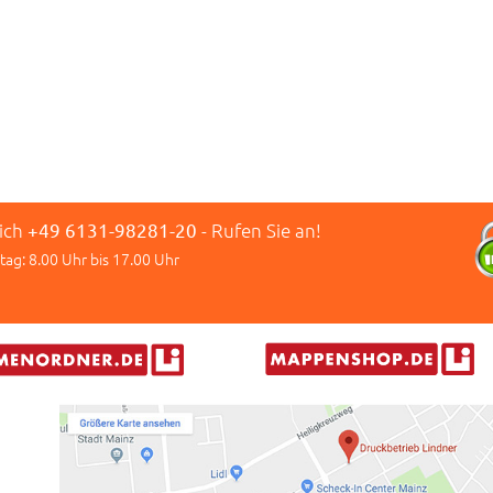
lich
+49 6131-98281-20
- Rufen Sie an!
tag: 8.00 Uhr bis 17.00 Uhr