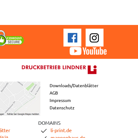
Downloads/Datenblätter
AGB
Impressum
Datenschutz
DOMAINS
ätter
li-print.de
ität
mappenhaus.de