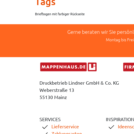
Tags
Briefbogen mit farbiger Rückseite
Gerne beraten wir Sie persön
Montag bis Frei
Druckbetrieb Lindner GmbH & Co. KG
Weberstraße 13
55130 Mainz
SERVICES
INSPIRATIO
Lieferservice
Ideens
Zahlungsarten