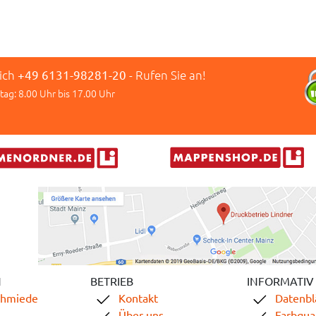
lich
+49 6131-98281-20
- Rufen Sie an!
tag: 8.00 Uhr bis 17.00 Uhr
N
BETRIEB
INFORMATIV
chmiede
Kontakt
Datenbl
Über uns
Farbqual