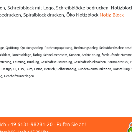
en, Schreibblock mit Logo, Schreibblöcke bedrucken, Notizblo
 bedrucken, Spiralblock drucken, Öko Notizblock
Notiz-Block
ge, Quittung, Quittungsbeleg, Rechnungsquittung, Rechnungsbeleg, Selbstdurchschreibesatz,
ckblatt, Durchschläge, farbig, Schnelltrennsatz, Kunden, Archivierung, fortlaufende Numme
rierung, Leimung, Bindung, Geschäftsausstattung, Geschäftsdrucksachen, Formulardruck, En
e Design, CI, EDV, Büro, Firma, Betrieb, Selbstständig, Kundenkommunikation, Darstellung
ng, Geschäftsunterlagen
lich
+49 6131-98281-20
- Rufen Sie an!
tag: 8.00 Uhr bis 17.00 Uhr