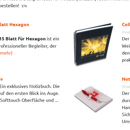
 bestellen!
574
Blatt Hexagon
Col
(Prod
15 Blatt für Hexagon
ist ein
De
ofessioneller Begleiter, der
Wei
(mehr)
den
pra
iv
Not
Ein exklusives Notizbuch. Die
(Prod
 auf den ersten Blick ins Auge.
De
Softtouch Oberfläche und ...
dur
Han
Sic
Ums