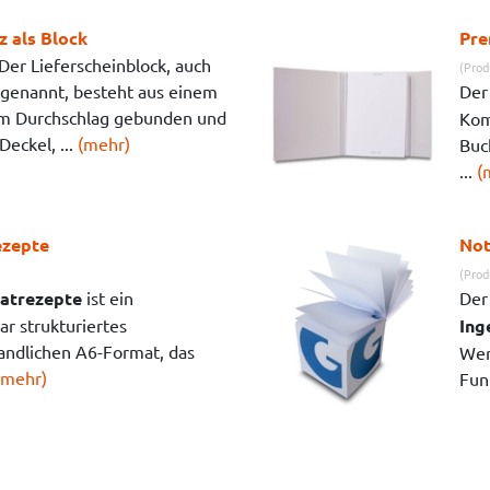
z als Block
Pre
Der Lieferscheinblock, auch
(Prod
 genannt, besteht aus einem
De
em Durchschlag gebunden und
Kom
eckel, ...
(mehr)
Buc
...
(
ezepte
Not
(Prod
vatrezepte
ist ein
De
ar strukturiertes
Ing
andlichen A6-Format, das
Wer
(mehr)
Funk