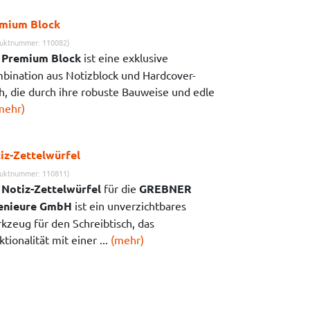
mium Block
uktnummer: 110082)
r
Premium Block
ist eine exklusive
bination aus Notizblock und Hardcover-
h, die durch ihre robuste Bauweise und edle
mehr)
iz-Zettelwürfel
uktnummer: 110811)
r
Notiz-Zettelwürfel
für die
GREBNER
enieure GmbH
ist ein unverzichtbares
kzeug für den Schreibtisch, das
tionalität mit einer ...
(mehr)