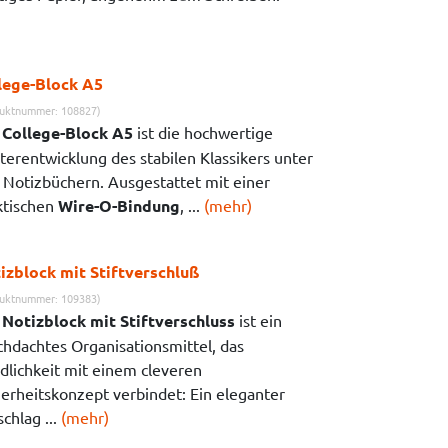
lege-Block A5
uktnummer: 108827)
r
College-Block A5
ist die hochwertige
terentwicklung des stabilen Klassikers unter
 Notizbüchern. Ausgestattet mit einer
ktischen
Wire-O-Bindung
, ...
(mehr)
izblock mit Stiftverschluß
uktnummer: 109383)
r
Notizblock mit Stiftverschluss
ist ein
chdachtes Organisationsmittel, das
dlichkeit mit einem cleveren
herheitskonzept verbindet: Ein eleganter
chlag ...
(mehr)