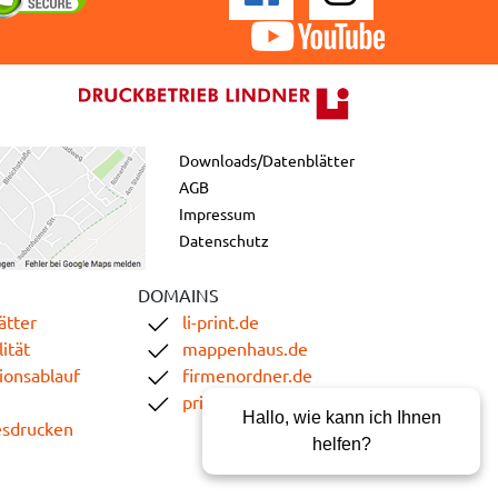
Downloads/Datenblätter
AGB
Impressum
Datenschutz
DOMAINS
ätter
li-print.de
ität
mappenhaus.de
ionsablauf
firmenordner.de
printgoweb.de
Hallo, wie kann ich Ihnen
esdrucken
helfen?