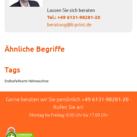
Lassen Sie sich beraten
Tel.:
+49 6131-98281-20
beratung@li-print.de
Ähnliche Begriffe
Tags
Endlosfaltkarte Nähmaschine
Gerne beraten wir Sie persönlich
+49 6131-98281-20
-
Rufen Sie an!
Montag bis Freitag: 8.00 Uhr bis 17.00 Uhr