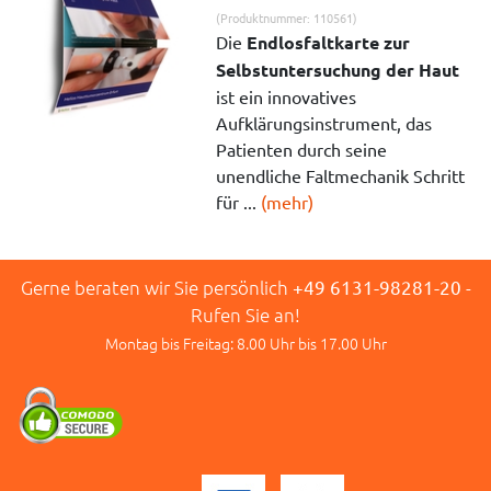
(Produktnummer: 110561)
Die
Endlosfaltkarte zur
Selbstuntersuchung der Haut
ist ein innovatives
Aufklärungsinstrument, das
Patienten durch seine
unendliche Faltmechanik Schritt
für ...
(mehr)
Gerne beraten wir Sie persönlich
+49 6131-98281-20
-
Rufen Sie an!
Montag bis Freitag: 8.00 Uhr bis 17.00 Uhr