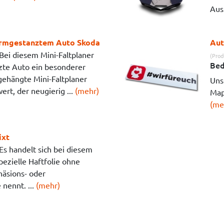
Aus
ormgestanztem Auto Skoda
Aut
Bei diesem Mini-Faltplaner
(Prod
Bed
zte Auto ein besonderer
gehängte Mini-Faltplaner
Unse
ert, der neugierig ...
(mehr)
Map
(me
ixt
Es handelt sich bei diesem
pezielle Haftfolie ohne
häsions- oder
 nennt. ...
(mehr)