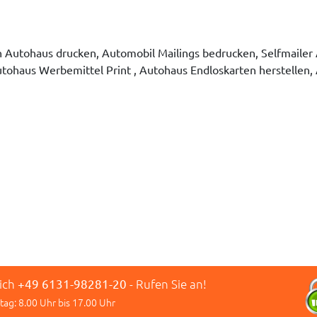
n Autohaus drucken, Automobil Mailings bedrucken, Selfmailer
tohaus Werbemittel Print , Autohaus Endloskarten herstellen,
lich
+49 6131-98281-20
- Rufen Sie an!
tag: 8.00 Uhr bis 17.00 Uhr