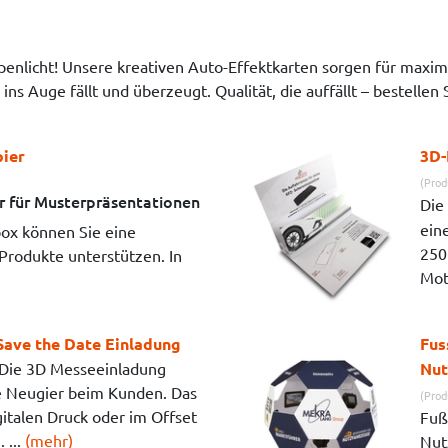
penlicht! Unsere kreativen Auto-Effektkarten sorgen für maxi
ns Auge fällt und überzeugt. Qualität, die auffällt – bestellen 
ier
3D-
(Prod
r für Musterpräsentationen
Die
ein
box können Sie eine
250
 Produkte unterstützen. In
Moti
Save the Date Einladung
Fus
Die 3D Messeeinladung
Nut
 Neugier beim Kunden. Das
(Prod
gitalen Druck oder im Offset
Fuß
 ...
(mehr)
Nut