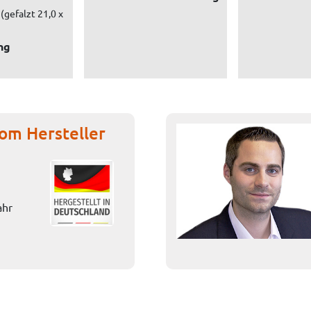
(gefalzt 21,0 x
ng
om Hersteller
ahr