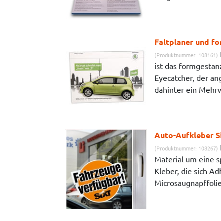
Faltplaner und f
(Produktnummer: 108161)
ist das formgestan
Eyecatcher, der an
dahinter ein Mehrw
Auto-Aufkleber S
(Produktnummer: 108267)
Material um eine s
Kleber, die sich Ad
Microsaugnapffolie