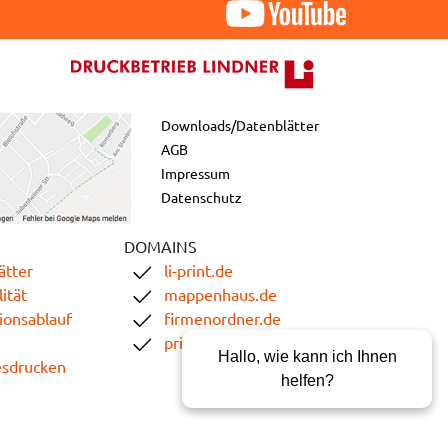
Downloads/Datenblätter
AGB
Impressum
Datenschutz
DOMAINS
ätter
li-print.de
ität
mappenhaus.de
ionsablauf
firmenordner.de
printgoweb.de
Hallo, wie kann ich Ihnen
esdrucken
helfen?