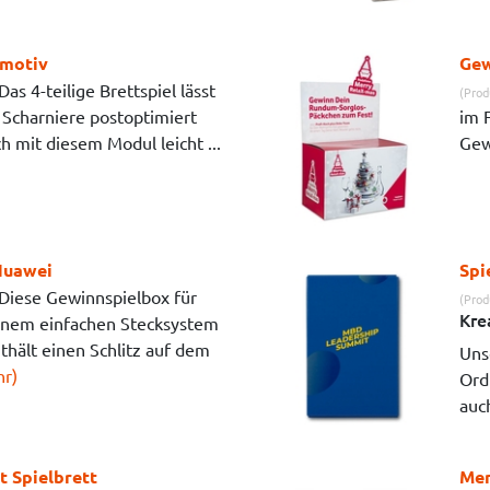
rmotiv
Gew
Das 4-teilige Brettspiel lässt
(Prod
e Scharniere postoptimiert
im 
ch mit diesem Modul leicht ...
Gewi
Huawei
Spi
Diese Gewinnspielbox für
(Prod
Kre
einem einfachen Stecksystem
thält einen Schlitz auf dem
Unse
r)
Ord
auch
t Spielbrett
Men