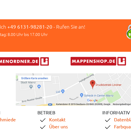
lich
+49 6131-98281-20
- Rufen Sie an!
tag: 8.00 Uhr bis 17.00 Uhr
N
BETRIEB
INFORMATIV
chmiede
Kontakt
Datenbl
Über uns
Farbqual