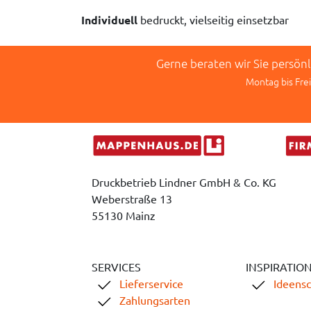
Individuell
bedruckt, vielseitig einsetzbar
Gerne beraten wir Sie persön
Montag bis Frei
Druckbetrieb Lindner GmbH & Co. KG
Weberstraße 13
55130 Mainz
SERVICES
INSPIRATIO
Lieferservice
Ideens
Zahlungsarten