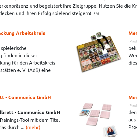
Markenpräsenz und begeistert Ihre Zielgruppe. Nutzen Sie die 
tdecken und Ihren Erfolg spielend steigern!
526
ackung Arbeitskreis
Mem
(Prod
 spielerische
bek
 finden in dieser
Wer
kung für den Arbeitskreis
dies
stätten e. V. (AdB) eine
ett - Communico GmbH
Mem
(Prod
elbrett - Communico GmbH
den
aus
 Trainings-Tool mit dem Titel
Prod
as durch ...
(mehr)