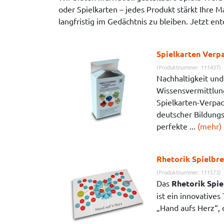
oder Spielkarten – jedes Produkt stärkt Ihre 
langfristig im Gedächtnis zu bleiben. Jetzt en
Spielkarten Verp
(Produktnummer: 111437)
Nachhaltigkeit und
Wissensvermittlung
Spielkarten-Verpac
deutscher Bildungs
perfekte ...
(mehr)
Rhetorik Spielbr
(Produktnummer: 111573)
Das
Rhetorik Spi
ist ein innovatives
„Hand aufs Herz“, d