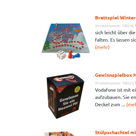
Brettspiel Winte
(Produktnummer: 108204)
sich leicht über di
falten. Es lassen si
(mehr)
Gewinnspielbox 
(Produktnummer: 108521)
Vodafone ist mit 
aufzubauen. Sie en
Deckel zum ...
(meh
Stülpschachtel mi