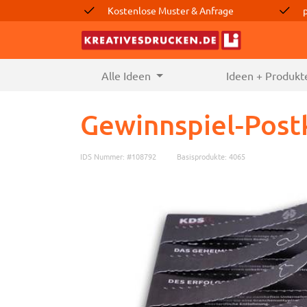
Kostenlose Muster & Anfrage
Alle Ideen
(current)
Ideen + Produkt
Gewinnspiel-Post
IDS Nummer: #108792
Basisprodukte: 4065