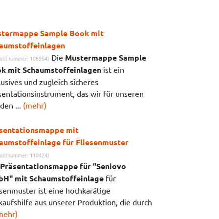
termappe Sample Book mit
aumstoffeinlagen
Die
Mustermappe Sample
uktnummer: 108954)
k mit Schaumstoffeinlagen
ist ein
lusives und zugleich sicheres
sentationsinstrument, das wir für unseren
den ...
(mehr)
sentationsmappe mit
aumstoffeinlage für Fliesenmuster
uktnummer: 110424)
Präsentationsmappe für "Seniovo
H" mit Schaumstoffeinlage
für
esenmuster ist eine hochkarätige
kaufshilfe aus unserer Produktion, die durch
mehr)