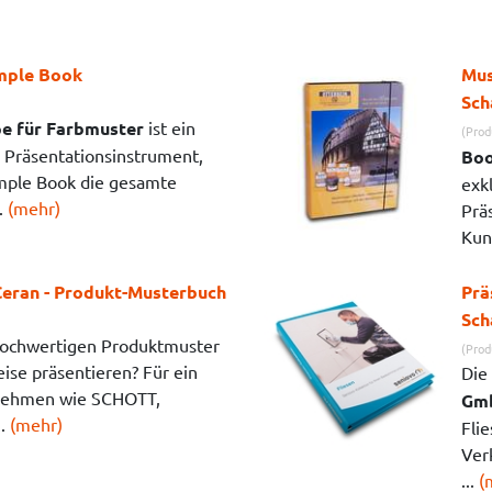
mple Book
Mus
Sch
e für Farbmuster
ist ein
(Prod
s Präsentationsinstrument,
Boo
ample Book die gesamte
exk
..
(mehr)
Prä
Kun
eran - Produkt-Musterbuch
Prä
Sch
hochwertigen Produktmuster
(Prod
eise präsentieren? Für ein
Die
rnehmen wie SCHOTT,
Gmb
..
(mehr)
Fli
Ver
...
(