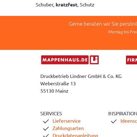
Schuber,
kratzfest
, Schutz
Gerne beraten wir Sie persön
Montag bis Frei
Druckbetrieb Lindner GmbH & Co. KG
Weberstraße 13
55130 Mainz
SERVICES
INSPIRATIO
Lieferservice
Ideens
Zahlungsarten
Druckdatenanleitung