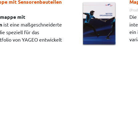
pe mit Sensorenbauteilen
Map
(Prod
smappe mit
Die
n
ist eine maßgeschneiderte
int
ein
e speziell für das
vari
tfolio von YAGEO entwickelt