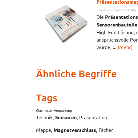
Präsentationsmap
(Produktnummer: 111346)
Die
Präsentation
Sensorenbauteile
High-End-Lösung, di
anspruchsvolle Por
wurde, ...
(mehr)
Ähnliche Begriffe
Tags
Glasmuster-Verpackung
Technik,
Sensoren
, Präsentation
Mappe,
Magnetverschluss
, Fächer