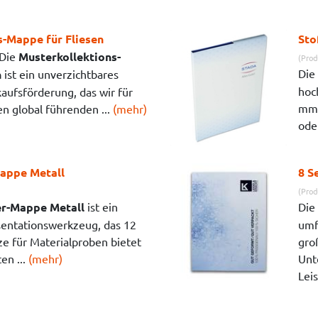
s-Mappe für Fliesen
Sto
Die
Musterkollektions-
(Prod
Die
n
ist ein unverzichtbares
hoc
ufsförderung, das wir für
mm 
n global führenden ...
(mehr)
oder
appe Metall
8 S
(Prod
r-Mappe Metall
ist ein
Die
äsentationswerkzeug, das 12
umf
e für Materialproben bietet
gro
en ...
(mehr)
Unt
Lei