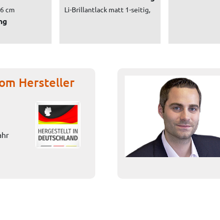
,6 cm
Li-Brillantlack matt 1-seitig,
ng
om Hersteller
ahr