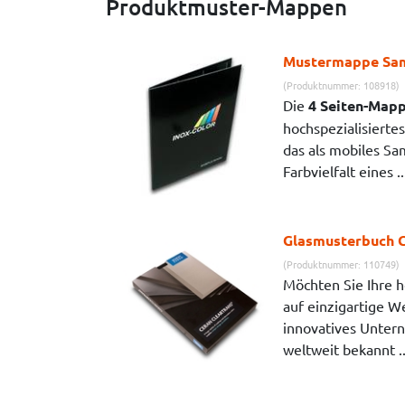
Produktmuster-Mappen
Mustermappe Sa
(Produktnummer: 108918)
Die
4 Seiten-Mapp
hochspezialisierte
das als mobiles S
Farbvielfalt eines .
Glasmusterbuch C
(Produktnummer: 110749)
Möchten Sie Ihre 
auf einzigartige W
innovatives Unte
weltweit bekannt .