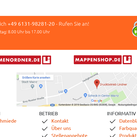
lich
+49 6131-98281-20
- Rufen Sie an!
tag: 8.00 Uhr bis 17.00 Uhr
N
BETRIEB
INFORMATIV
chmiede
Kontakt
Datenbl
Über uns
Farbqual
Stellenangebote
Produkt