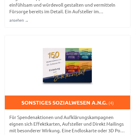
einfühlsam und würdevoll gestalten und vermitteln
Fürsorge bereits im Detail. Ein Aufsteller im
Eingangsbereich schafft eine einladende Atmosphäre
ansehen →
für Angehörige.
SONSTIGES SOZIALWESEN A.N.G.
(4)
Für Spendenaktionen und Aufklärungskampagnen
eignen sich Effektkarten, Aufsteller und Direkt Mailings
mit besonderer Wirkung. Eine Endloskarte oder 3D Pop-