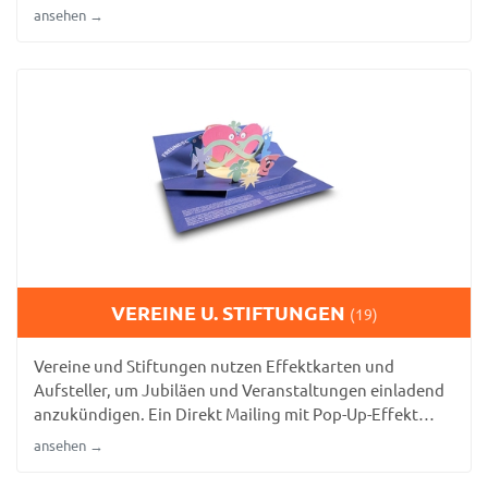
Up Karte macht Hilfsangebote im wahrsten Sinne
ansehen →
greifbar und erhöht die Spendenbereitschaft.
VEREINE U. STIFTUNGEN
(19)
Vereine und Stiftungen nutzen Effektkarten und
Aufsteller, um Jubiläen und Veranstaltungen einladend
anzukündigen. Ein Direkt Mailing mit Pop-Up-Effekt
macht Einladungen zu besonderen Vereinsanlässen zu
ansehen →
einem echten Erlebnis.