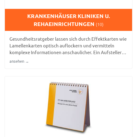
KRANKENHÄUSER KLINIKEN U.
REHAEINRICHTUNGEN
(10)
Gesundheitsratgeber lassen sich durch Effektkarten wie
Lamellenkarten optisch auflockern und vermitteln
komplexe Informationen anschaulicher. Ein Aufsteller
im Empfangsbereich lenkt die Aufmerksamkeit gezielt
ansehen →
auf wichtige Patienteninformationen.