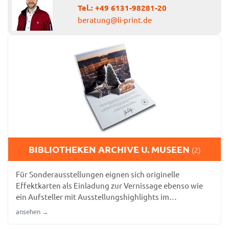
Tel.:
+49 6131-98281-20
beratung@li-print.de
BIBLIOTHEKEN ARCHIVE U. MUSEEN
(2)
Für Sonderausstellungen eignen sich originelle
Effektkarten als Einladung zur Vernissage ebenso wie
ein Aufsteller mit Ausstellungshighlights im
Eingangsbereich. Eine 3d Pop-Up Karte zu historischen
ansehen →
Themen begeistert insbesondere junge Besucher des