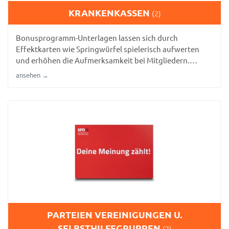
KRANKENKASSEN
(2)
Bonusprogramm-Unterlagen lassen sich durch
Effektkarten wie Springwürfel spielerisch aufwerten
und erhöhen die Aufmerksamkeit bei Mitgliedern.
Gesundheitsratgeber mit Lamellenkarten machen
ansehen →
komplexe Inhalte auf einen Blick verständlich.
PARTEIEN VEREINIGUNGEN U.
SELBSTHILFEGRUPPEN
(2)