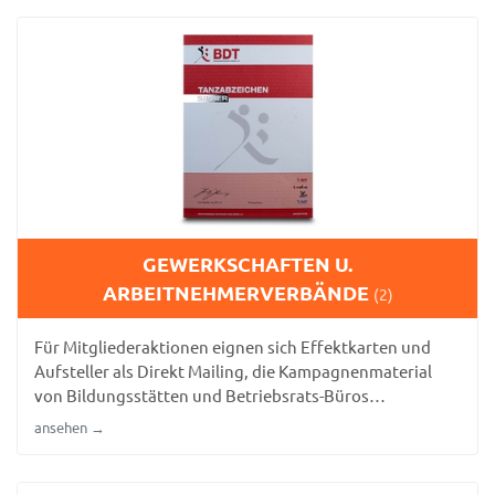
Museums.
GEWERKSCHAFTEN U.
ARBEITNEHMERVERBÄNDE
(2)
Für Mitgliederaktionen eignen sich Effektkarten und
Aufsteller als Direkt Mailing, die Kampagnenmaterial
von Bildungsstätten und Betriebsrats-Büros
einprägsam vermitteln.
ansehen →