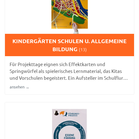
KINDERGÄRTEN SCHULEN U. ALLGEMEINE
BILDUNG
(13)
Für Projekttage eignen sich Effektkarten und
Springwürfel als spielerisches Lernmaterial, das Kitas
und Vorschulen begeistert. Ein Aufsteller im Schulflur
ergänzt die Präsentation von Projektergebnissen.
ansehen →