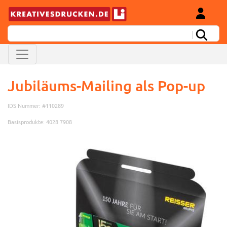
Jubiläums-Mailing als Pop-up
IDS Nummer: #110289
Basisprodukte: 4028 7908