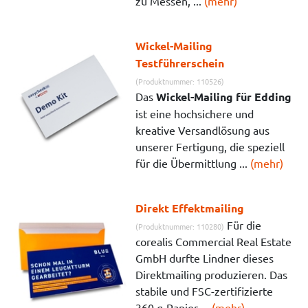
zu Messen, ...
(mehr)
Wickel-Mailing
Testführerschein
(Produktnummer: 110526)
Das
Wickel-Mailing für Edding
ist eine hochsichere und
kreative Versandlösung aus
unserer Fertigung, die speziell
für die Übermittlung ...
(mehr)
Direkt Effektmailing
Für die
(Produktnummer: 110280)
corealis Commercial Real Estate
GmbH durfte Lindner dieses
Direktmailing produzieren. Das
stabile und FSC-zertifizierte
360 g-Papier ...
(mehr)