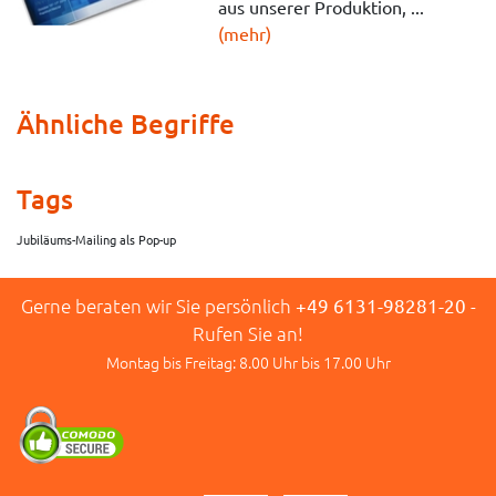
aus unserer Produktion, ...
(mehr)
Ähnliche Begriffe
Tags
Jubiläums-Mailing als Pop-up
Gerne beraten wir Sie persönlich
+49 6131-98281-20
-
Rufen Sie an!
Montag bis Freitag: 8.00 Uhr bis 17.00 Uhr