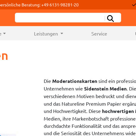
persönliche Beratung: +49 6131-98281-20
e
Leistungen
Service
en
Die
Moderationskarten
sind ein professio
Unternehmen wie
Sidenstein Medien
. Di
verschiedenen Motiven bedruckt und dien
und das Natureline Premium Papier ergänz
und Hochwertigkeit. Diese
hochwertigen 
Medien, ihre Markenbotschaft professione
durchdachte Funktionalität und das anspr
und die Seriosität des Unternehmens wider