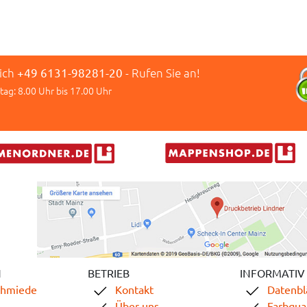
lich
+49 6131-98281-20
- Rufen Sie an!
tag: 8.00 Uhr bis 17.00 Uhr
N
BETRIEB
INFORMATIV
chmiede
Kontakt
Datenbl
Über uns
Farbqual