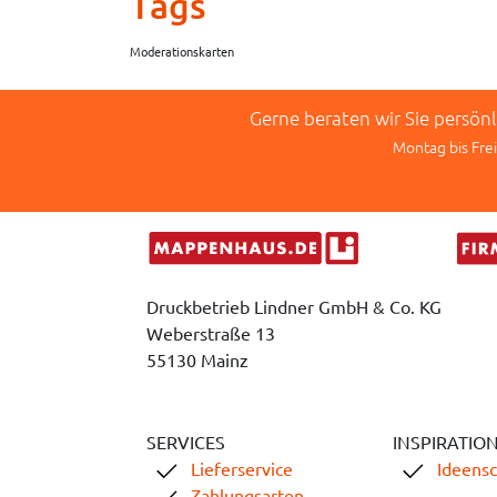
Tags
Moderationskarten
Gerne beraten wir Sie persön
Montag bis Frei
Druckbetrieb Lindner GmbH & Co. KG
Weberstraße 13
55130 Mainz
SERVICES
INSPIRATIO
Lieferservice
Ideens
Zahlungsarten