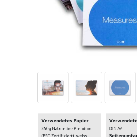
Verwendetes Papier
Verwendete
350g Natureline Premium
DIN A6
Seitenumfa
(FSC-Zertifiziert), weiss