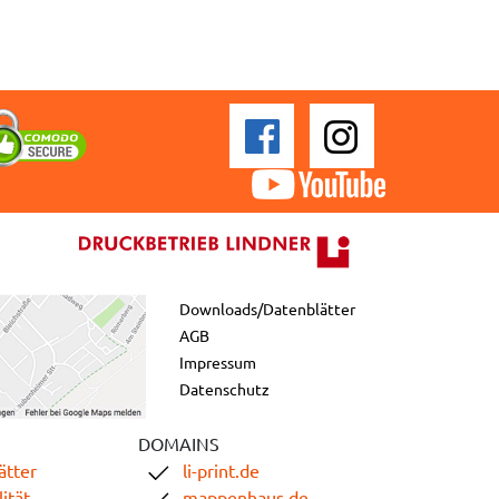
Downloads/Datenblätter
AGB
Impressum
Datenschutz
DOMAINS
ätter
li-print.de
ität
mappenhaus.de