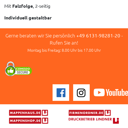
Mit
Falzfolge
, 2-seitig
Individuell gestaltbar
Gerne beraten wir Sie persönlich
+49 6131-98281-20
-
Rufen Sie an!
Montag bis Freitag: 8.00 Uhr bis 17.00 Uhr