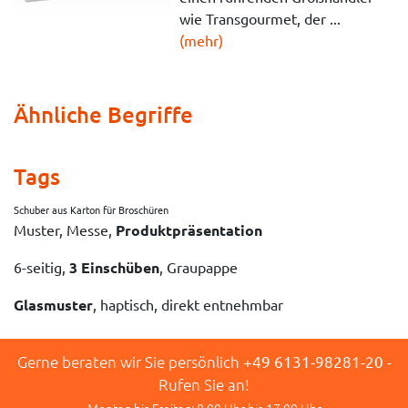
wie Transgourmet, der ...
(mehr)
Ähnliche Begriffe
Tags
Schuber aus Karton für Broschüren
Muster, Messe,
Produktpräsentation
6-seitig,
3 Einschüben
, Graupappe
Glasmuster
, haptisch, direkt entnehmbar
Gerne beraten wir Sie persönlich
+49 6131-98281-20
-
Rufen Sie an!
Montag bis Freitag: 8.00 Uhr bis 17.00 Uhr