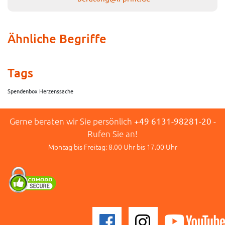
Ähnliche Begriffe
Tags
Spendenbox Herzenssache
Gerne beraten wir Sie persönlich
+49 6131-98281-20
-
Rufen Sie an!
Montag bis Freitag: 8.00 Uhr bis 17.00 Uhr