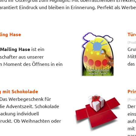
arantiert Eindruck und bleiben in Erinnerung. Perfekt als Werb
ling Hase
Tür
(Prod
-Mailing Hase
ist ein
Gru
Mitt
schafter aus unserer
das 
en Moment des Öffnens in ein
 mit Schokolade
Pri
Das Werbegeschenk für
(Prod
ie Adventszeit. Schokolade
De
ackung individuell
ein
ruckt. Ob Weihnachten oder
auf
mit
pas