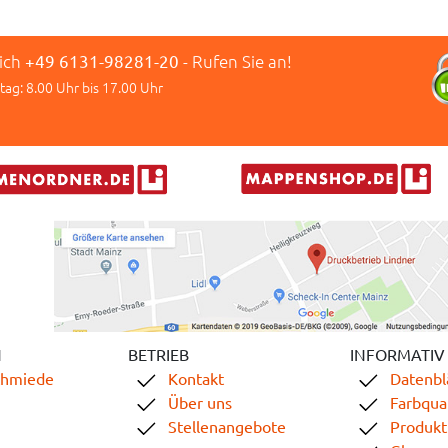
lich
+49 6131-98281-20
- Rufen Sie an!
tag: 8.00 Uhr bis 17.00 Uhr
N
BETRIEB
INFORMATIV
chmiede
Kontakt
Datenbl
Über uns
Farbqual
Stellenangebote
Produkt