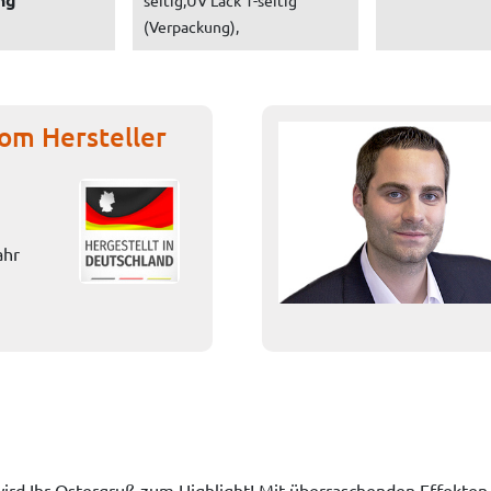
seitig,UV Lack 1-seitig
(Verpackung),
om Hersteller
ahr
wird Ihr Ostergruß zum Highlight! Mit überraschenden Effekten