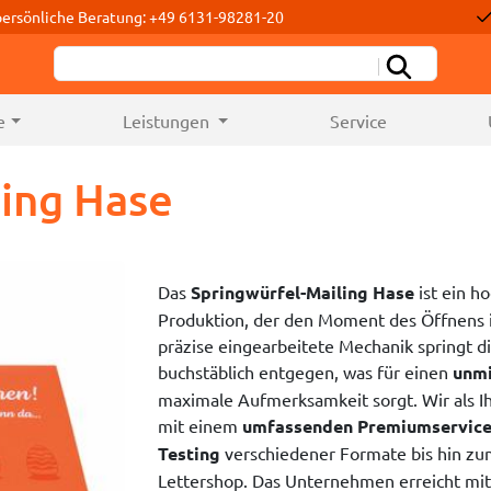
persönliche Beratung: +49 6131-98281-20
e
Leistungen
Service
ling Hase
Das
Springwürfel-Mailing Hase
ist ein h
Produktion, der den Moment des Öffnens in
präzise eingearbeitete Mechanik springt
buchstäblich entgegen, was für einen
unmi
maximale Aufmerksamkeit sorgt. Wir als Ihr
mit einem
umfassenden Premiumservic
Testing
verschiedener Formate bis hin z
Lettershop. Das Unternehmen erreicht mit