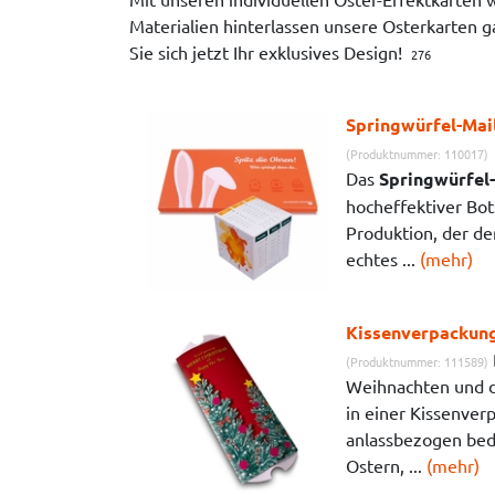
Materialien hinterlassen unsere Osterkarten g
Sie sich jetzt Ihr exklusives Design!
276
Springwürfel-Mai
(Produktnummer: 110017)
Das
Springwürfel
hocheffektiver Bot
Produktion, der d
echtes ...
(mehr)
Kissenverpackung
(Produktnummer: 111589)
Weihnachten und d
in einer Kissenverp
anlassbezogen bed
Ostern, ...
(mehr)