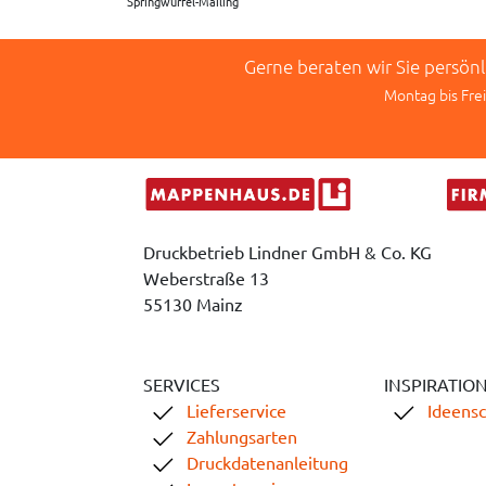
Springwürfel-Mailing
Gerne beraten wir Sie persön
Montag bis Frei
Druckbetrieb Lindner GmbH & Co. KG
Weberstraße 13
55130 Mainz
SERVICES
INSPIRATIO
Lieferservice
Ideens
Zahlungsarten
Druckdatenanleitung