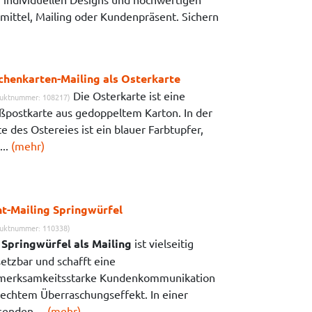
emittel, Mailing oder Kundenpräsent. Sichern
chenkarten-Mailing als Osterkarte
Die Osterkarte ist eine
uktnummer: 108217)
ßpostkarte aus gedoppeltem Karton. In der
e des Ostereies ist ein blauer Farbtupfer,
...
(mehr)
nt-Mailing Springwürfel
uktnummer: 110338)
r
Springwürfel als Mailing
ist vielseitig
setzbar und schafft eine
merksamkeitsstarke Kundenkommunikation
 echtem Überraschungseffekt. In einer
senden ...
(mehr)