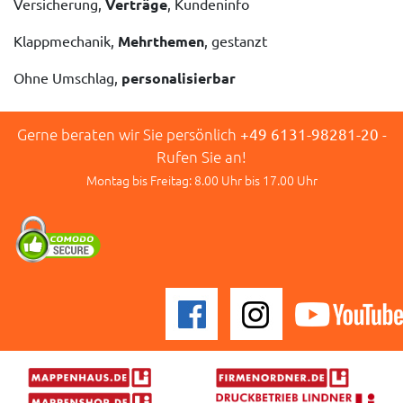
Versicherung,
Verträge
, Kundeninfo
Klappmechanik,
Mehrthemen
, gestanzt
Ohne Umschlag,
personalisierbar
Gerne beraten wir Sie persönlich
+49 6131-98281-20
-
Rufen Sie an!
Montag bis Freitag: 8.00 Uhr bis 17.00 Uhr