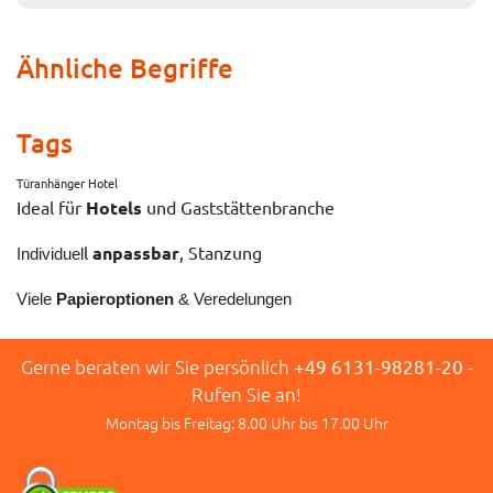
Ähnliche Begriffe
Tags
Türanhänger Hotel
Ideal für
Hotels
und Gaststättenbranche
l
anpassbar
, Stanzung
Individuel
Viele
Papieroptionen
& Veredelungen
Gerne beraten wir Sie persönlich
+49 6131-98281-20
-
Rufen Sie an!
Montag bis Freitag: 8.00 Uhr bis 17.00 Uhr