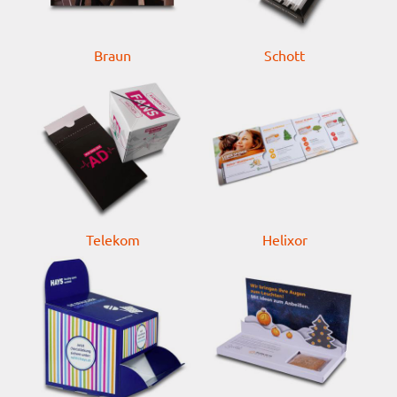
Braun
Schott
Telekom
Helixor