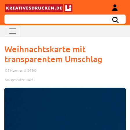
Weihnachtskarte mit
transparentem Umschlag
IDS Nummer: #109500
Basisprodukte: 6003